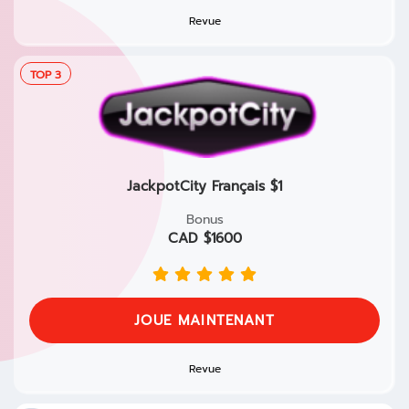
Revue
TOP
3
JackpotCity Français $1
Bonus
CAD $1600
JOUE MAINTENANT
Revue