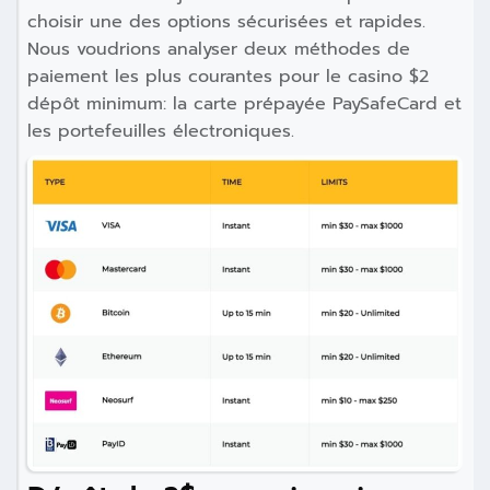
choisir une des options sécurisées et rapides.
Nous voudrions analyser deux méthodes de
paiement les plus courantes pour le casino $2
dépôt minimum: la carte prépayée PaySafeCard et
les portefeuilles électroniques.