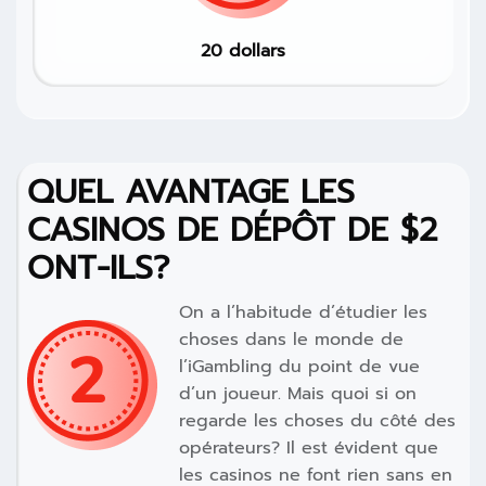
20 dollars
QUEL AVANTAGE LES
CASINOS DE DÉPÔT DE $2
ONT-ILS?
On a l’habitude d’étudier les
choses dans le monde de
l’iGambling du point de vue
d’un joueur. Mais quoi si on
regarde les choses du côté des
opérateurs? Il est évident que
les casinos ne font rien sans en