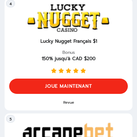
4
Lucky Nugget Français $1
Bonus
150% jusqu'à CAD $200
JOUE MAINTENANT
Revue
5