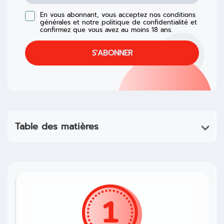
En vous abonnant, vous acceptez nos conditions
générales et notre politique de confidentialité et
confirmez que vous avez au moins 18 ans.
S'ABONNER
Table des matières
1 dollars