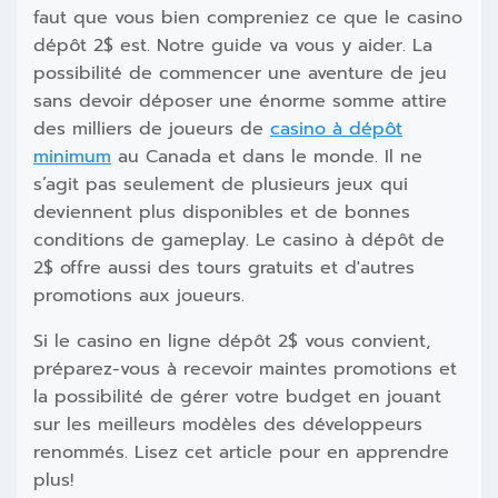
faut que vous bien compreniez ce que le casino
dépôt 2$ est. Notre guide va vous y aider. La
possibilité de commencer une aventure de jeu
sans devoir déposer une énorme somme attire
des milliers de joueurs de
casino à dépôt
minimum
au Canada et dans le monde. Il ne
s’agit pas seulement de plusieurs jeux qui
deviennent plus disponibles et de bonnes
conditions de gameplay. Le casino à dépôt de
2$ offre aussi des tours gratuits et d'autres
promotions aux joueurs.
Si le casino en ligne dépôt 2$ vous convient,
préparez-vous à recevoir maintes promotions et
la possibilité de gérer votre budget en jouant
sur les meilleurs modèles des développeurs
renommés. Lisez cet article pour en apprendre
plus!