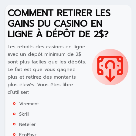
COMMENT RETIRER LES
GAINS DU CASINO EN
LIGNE À DÉPÔT DE 2$?
Les retraits des casinos en ligne
avec un dépôt minimum de 2$
sont plus faciles que les dépôts.
Le fait est que vous gagnez
plus et retirez des montants
plus élevés. Vous êtes libre
d’utiliser:
Virement
Skrill
Neteller
EcoPayz