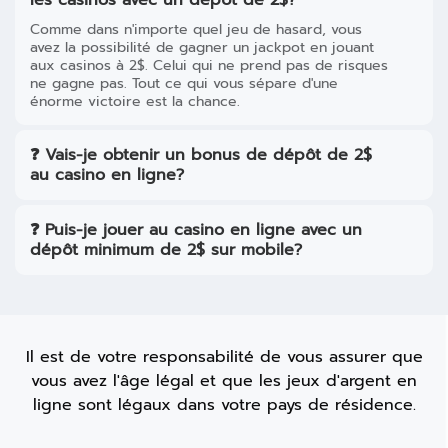
Comme dans n'importe quel jeu de hasard, vous
avez la possibilité de gagner un jackpot en jouant
aux casinos à 2$. Celui qui ne prend pas de risques
ne gagne pas. Tout ce qui vous sépare d'une
énorme victoire est la chance.
❓ Vais-je obtenir un bonus de dépôt de 2$
au casino en ligne?
Les casinos offrent un pack standard de bonus pour
tous les dépôts autorisés. Vous pouvez obtenir des
❓ Puis-je jouer au casino en ligne avec un
bonus de bienvenue et des bonus de match jusqu'à
dépôt minimum de 2$ sur mobile?
200$ dans certains casinos et bien sûr des tours
gratuits bien-aimés.
La plupart des casinos en ligne sont compatibles
avec les appareils mobiles. Vous pouvez profiter des
jeux de casino sur votre Iphone, Android ou
Blackberry.
Il est de votre responsabilité de vous assurer que
vous avez l'âge légal et que les jeux d'argent en
ligne sont légaux dans votre pays de résidence.