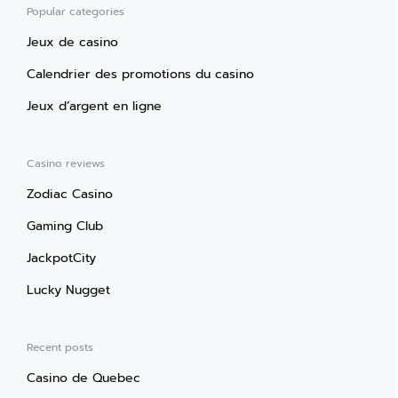
Popular categories
Jeux de casino
Calendrier des promotions du casino
Jeux d’argent en ligne
Casino reviews
Zodiac Casino
Gaming Club
JackpotCity
Lucky Nugget
Recent posts
Casino de Quebec