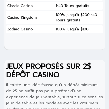
Classic Casino
1+40 Tours gratuits
100% jusqu’à $200 +40
Casino Kingdom
Tours gratuits
Zodiac Casino
100% jusqu’à $100
JEUX PROPOSÉS SUR 2$
DÉPÔT CASINO
Il existe une idée fausse qu’un dépôt minimum
de 2$ ne suffit pas pour profiter d’une
expérience de jeu véritable, surtout si ce sont les
jeux de table et les modèles avec les croupiers