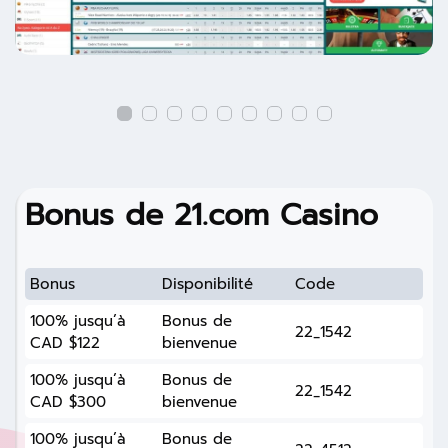
Bonus de 21.com Casino
Bonus
Disponibilité
Code
100% jusqu’à
Bonus de
22_1542
CAD $122
bienvenue
100% jusqu’à
Bonus de
22_1542
CAD $300
bienvenue
100% jusqu’à
Bonus de