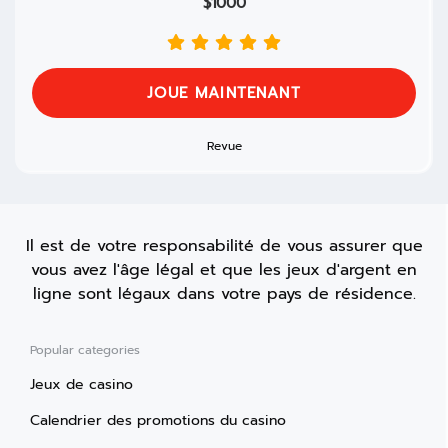
$1000
JOUE MAINTENANT
Revue
Il est de votre responsabilité de vous assurer que
vous avez l'âge légal et que les jeux d'argent en
ligne sont légaux dans votre pays de résidence.
Popular categories
Jeux de casino
Calendrier des promotions du casino