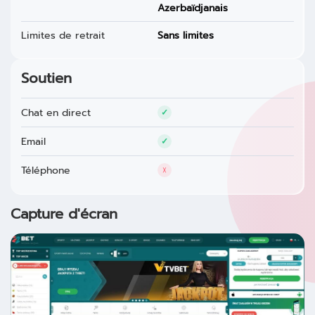
Azerbaïdjanais
Limites de retrait
Sans limites
Soutien
Chat en direct
Email
Téléphone
Capture d'écran