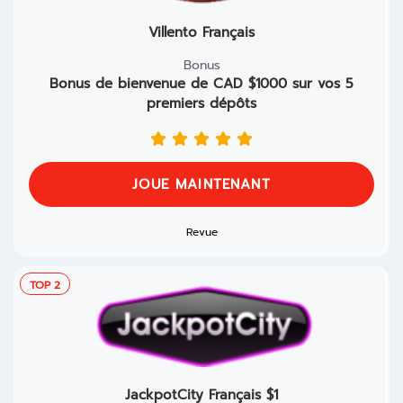
Villento Français
Bonus
Bonus de bienvenue de CAD $1000 sur vos 5
premiers dépôts
JOUE MAINTENANT
Revue
TOP
2
JackpotCity Français $1