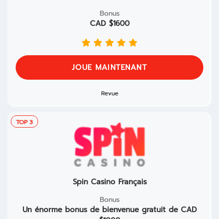
Bonus
CAD $1600
JOUE MAINTENANT
Revue
TOP
3
Spin Casino Français
Bonus
Un énorme bonus de bienvenue gratuit de CAD